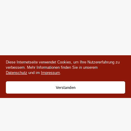
Diese Internetseite verwendet Cookies, um Ihre Nutzererfahrung zu
verbessern. Mehr Informationen finden Sie in unserem
Datenschutz
und im
Impressum
.
Verstanden